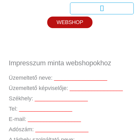
Skip
to
Dr. Tápai Egészségteszt
WEBSHOP
content
Impresszum minta webshopokhoz
Üzemeltető neve:
_________________
Üzemeltető képviselője:
_________________
Székhely:
_________________
Tel:
_________________
E-mail:
_________________
Adószám:
_________________
A tárhely-szolgáltató neve:
_________________