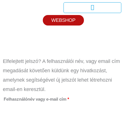
Skip
to
Dr. Tápai Egészségteszt
WEBSHOP
content
Kötelező
Elfelejtett jelszó? A felhasználói név, vagy email cím
megadását követően küldünk egy hivatkozást,
amelynek segítségével új jelszót lehet létrehozni
email-en keresztül.
Felhasználónév vagy e-mail cím
*