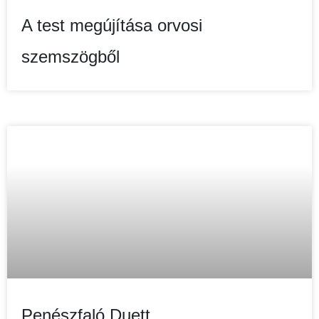
A test megújítása orvosi
szemszögből
Penészfaló Duett